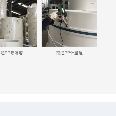
通​PP喷淋塔
南通PP计量罐