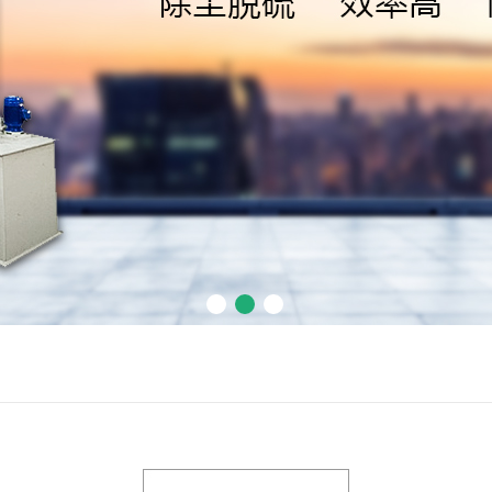
南通卧式喷淋
机组
南通旋流塔
南通计量罐
南通冷凝器
1
2
3