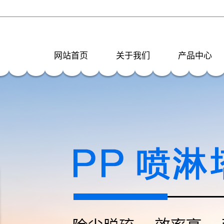
网站首页
关于我们
产品中心
公司简介
南通PP喷淋塔
联系我们
南通PP反应釜
南通PP酸洗槽
南通活性炭吸
南通PP风管
箱
南通PP风管弯
南通PP填料
南通PP风阀
南通风机进出
南通降膜吸收
软连接
南通水喷射真