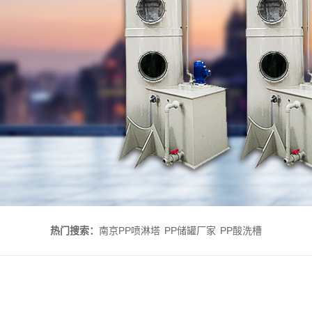
热门搜索：
南京PP喷淋塔
PP储罐厂家
PP酸洗槽