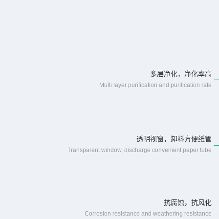
多层净化，净化率高
Multi layer purification and purification rate
透明视窗，卸料方便纸管
Transparent window, discharge convenient paper tube
抗腐蚀，抗风化
Corrosion resistance and weathering resistance