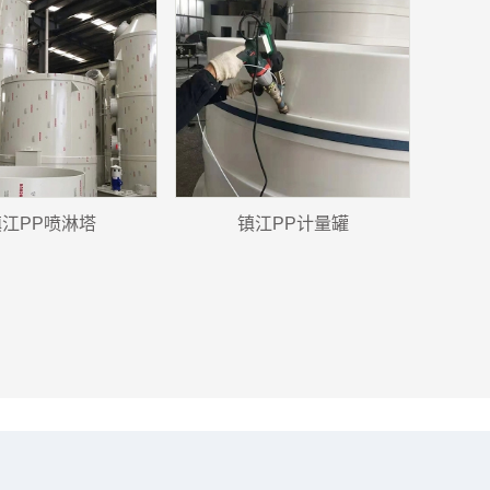
江​PP喷淋塔
镇江PP计量罐