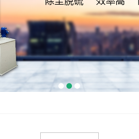
镇江卧式喷淋
机组
镇江旋流塔
镇江计量罐
镇江冷凝器
1
2
3