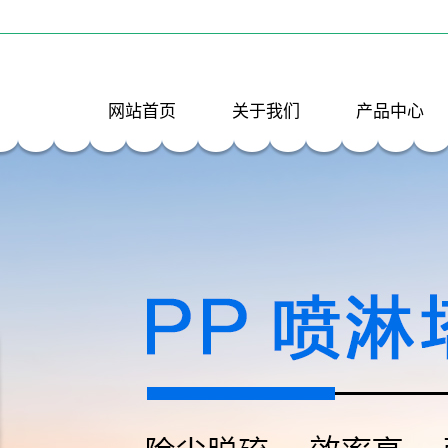
网站首页
关于我们
产品中心
公司简介
镇江PP喷淋塔
联系我们
镇江PP反应釜
镇江PP酸洗槽
镇江活性炭吸
镇江PP风管
箱
镇江PP风管弯
镇江PP填料
镇江PP风阀
镇江风机进出
镇江降膜吸收
软连接
镇江水喷射真