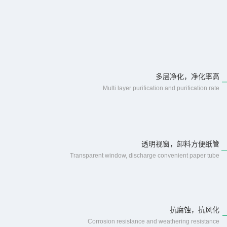
多层净化，净化率高
Multi layer purification and purification rate
透明视窗，卸料方便纸管
Transparent window, discharge convenient paper tube
抗腐蚀，抗风化
Corrosion resistance and weathering resistance