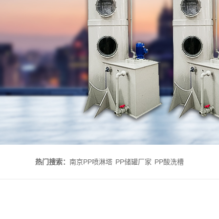
热门搜索：
南京PP喷淋塔
PP储罐厂家
PP酸洗槽