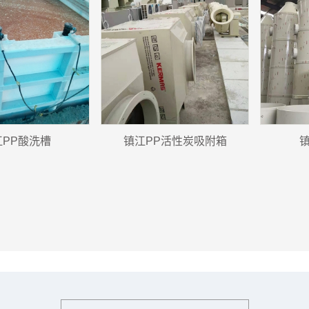
江PP酸洗槽
镇江PP活性炭吸附箱
镇