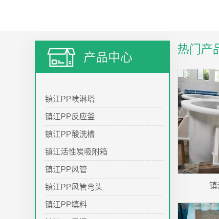
热门产
产品中心
镇江PP喷淋塔
镇江PP反应釜
镇江PP酸洗槽
镇江活性炭吸附箱
镇江PP风管
镇
镇江PP风管弯头
镇江PP填料