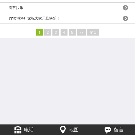
春节快乐！
PP喷淋塔厂家祝大家元旦快乐！
1
2
3
4
5
>>
尾页
电话
地图
留言