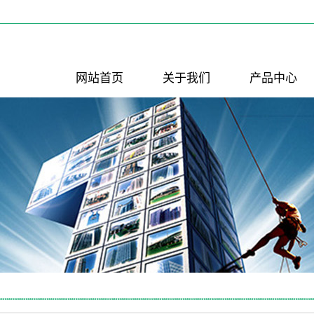
网站首页
关于我们
产品中心
公司简介
PP喷淋塔
联系我们
PP反应釜
PP酸洗槽
活性炭吸附箱
PP风管
PP风管弯头
PP填料
PP风阀
风机进出口软
降膜吸收器
接
水喷射真空机