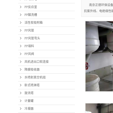
南京正德环保设备
PP反应釜
抗紫外线、电绝缘性
PP酸洗槽
活性炭吸附箱
PP风管
PP风管弯头
PP填料
PP风阀
风机进出口软连接
降膜吸收器
水喷射真空机组
卧式喷淋塔
旋流塔
计量罐
冷凝器