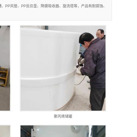
槽、PP风管、PP反应釜、降膜吸收器、旋流塔等，产品有耐腐蚀、
聚丙烯储罐