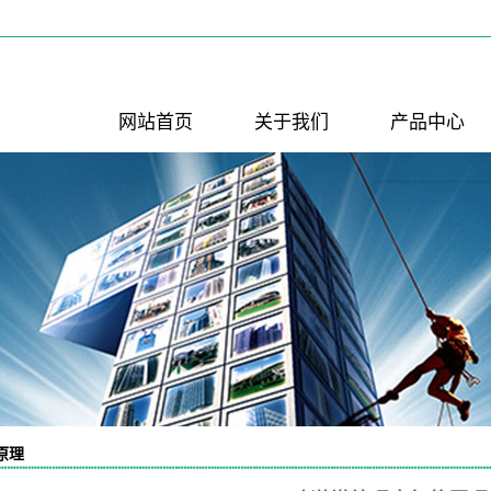
网站首页
关于我们
产品中心
公司简介
PP喷淋塔
联系我们
PP反应釜
PP酸洗槽
活性炭吸附箱
PP风管
PP风管弯头
PP填料
PP风阀
风机进出口软
降膜吸收器
接
原理
水喷射真空机