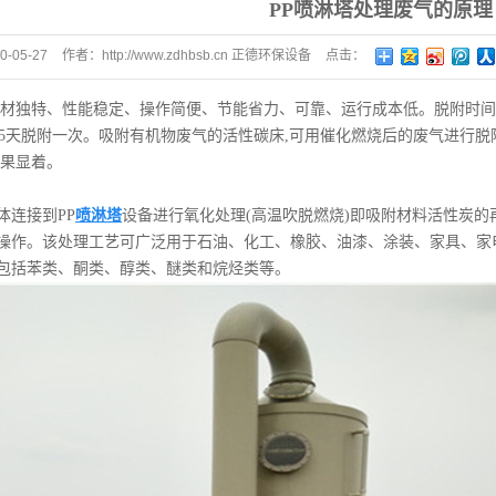
PP喷淋塔处理废气的原理
卧式喷淋塔
0-05-27
作者：
http://www.zdhbsb.cn 正德环保设备
点击：
旋流塔
263
计量罐
材独特、性能稳定、操作简便、节能省力、可靠、运行成本低。脱附时间和
冷凝器
0-15天脱附一次。吸附有机物废气的活性碳床,可用催化燃烧后的废气进行
效果显着。
体连接到PP
喷淋塔
设备进行氧化处理(高温吹脱燃烧)即吸附材料活性炭的
操作。该处理工艺可广泛用于石油、化工、橡胶、油漆、涂装、家具、家
包括苯类、酮类、醇类、醚类和烷烃类等。