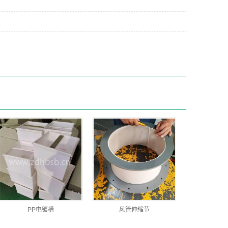
PP电镀槽
风管伸缩节