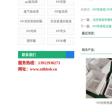
pp板风阀
PP风管
关键词：
PP喷淋塔
,
PP
废气吸收塔
PP旋流塔
上一篇：
活性碳吸附箱
PP活性炭吸附箱
实验室通风管道
下一篇：
PP喷淋塔设
PP风阀
PP弯头
最近浏览：
搅拌罐
PP水槽
相关产品：
联系我们
服务热线：13912930273
网址：www.zdhbsb.cn
PP材质电