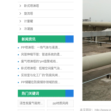
卧式喷淋塔
旋流塔
计量罐
冷凝器
新闻资讯
PP喷淋塔：一场气体与液滴...
风管伸缩节管：管道系统的柔...
废气喷淋塔的“pH值警戒线...
卧式喷淋塔：低矮空间废气治...
实验室与化工厂的“防腐风闸...
PP储罐在防腐储存领域的技...
热门关键词
活性炭废气吸附...
pp材质风阀
本文网址：http://www.zdh