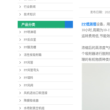
行业新闻
发布日期：
202
技术知识
PP喷淋塔
设备，用
产品分类
10小时,周期为1
PP喷淋塔
运转费用低,节能
PP反应釜
PP酸洗槽
浓缩后的高浓度气
个吸附器进行脱附
活性炭吸附箱
理的有机物质种类
PP风管
PP风管弯头
PP填料
PP风阀
风机进出口软连接
降膜吸收器
水喷射真空机组