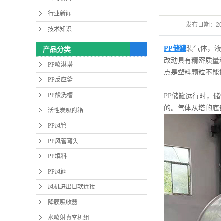
行业新闻
发布日期：
2
技术知识
PP储罐
装气体，液
产品分类
改动具有精密质量
PP喷淋塔
点是塑料颗粒不能接
PP反应釜
PP酸洗槽
PP储罐运行时，
的。气体从塔的底
活性炭吸附箱
PP风管
PP风管弯头
PP填料
PP风阀
风机进出口软连接
降膜吸收器
水喷射真空机组