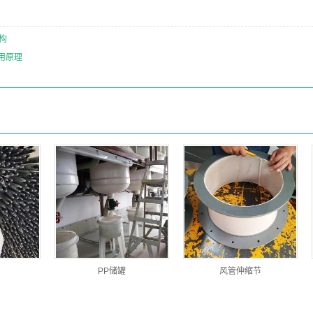
构
用原理
PP储罐
风管伸缩节