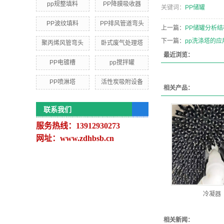
pp规整填料
PP降膜吸收器
关键词：
PP储罐
PP波纹填料
PP排风管道弯头
上一篇：
PP储罐分析结
下一篇：
pp洗涤塔的应
聚丙烯风管弯头
卧式废气处理塔
最近浏览：
PP电镀槽
pp搅拌罐
PP喷淋塔
活性炭吸附设备
相关产品：
联系我们
服务热线：13912930273
网址：www.zdhbsb.cn
冷凝器
相关新闻：