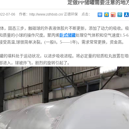
定做PP储罐需要注意的地
卧式喷淋塔
022-07-06
作者：
http://www.zdhbsb.cn/ 正德环保
点击：
旋流塔
197
计量罐
体，固态三步，触碰球的外表液体胶片不断更新，添加了动力的吸收。吸
冷凝器
和质量的小球的操作尺度。聚丙烯
卧式储罐
处理空气体积和空气速度1.5-6.
受高温,球很简单决裂。(一般0。5——1年)，需求常常更换，资金高。
储罐的填料处于运动状况，以进步吸收进程。将必定量的轻质粒丸放置在
部进入，球被炸飞，剧烈的旋转引起了。