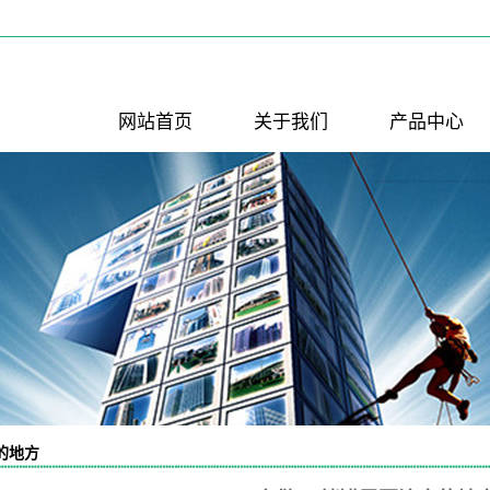
网站首页
关于我们
产品中心
公司简介
PP喷淋塔
联系我们
PP反应釜
PP酸洗槽
活性炭吸附箱
PP风管
PP风管弯头
PP填料
PP风阀
风机进出口软
降膜吸收器
接
的地方
水喷射真空机