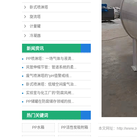
卧式喷淋塔
旋流塔
计量罐
冷凝器
新闻资讯
PP喷淋塔：一场气体与液滴...
风管伸缩节管：管道系统的柔...
废气喷淋塔的“pH值警戒线...
卧式喷淋塔：低矮空间废气治...
实验室与化工厂的“防腐风闸...
PP储罐在防腐储存领域的技...
热门关键词
PP水箱
PP活性炭吸附箱
本文网址：http://www.zdh