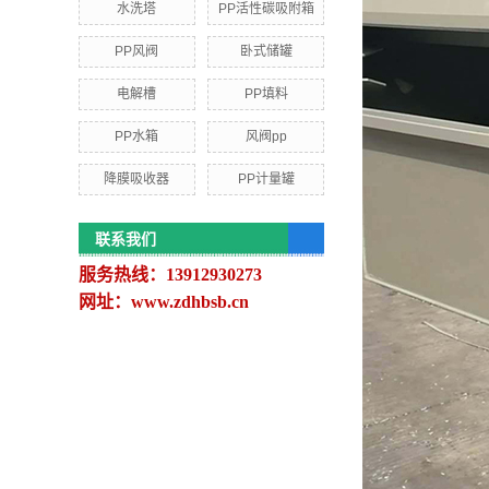
水洗塔
PP活性碳吸附箱
PP风阀
卧式储罐
电解槽
PP填料
PP水箱
风阀pp
降膜吸收器
PP计量罐
联系我们
服务热线：13912930273
网址：www.zdhbsb.cn