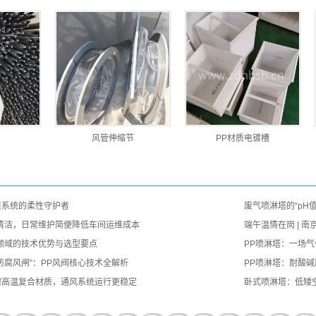
风管伸缩节
PP材质电镀槽
道系统的柔性守护者
废气喷淋塔的“pH
清洁，日常维护简便降低车间运维成本
端午温情在岗 | 
领域的技术优势与选型要点
PP喷淋塔：一场
防腐风闸”：PP风阀核心技术全解析
PP喷淋塔：耐酸
耐高温复合材质，通风系统运行更稳定
卧式喷淋塔：低矮