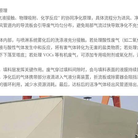
原理
“气液接触、物理吸附、化学反应” 的协同净化原理，具体流程分为进风
风管道内的导流板会引导废气均匀分布，避免局部气流过快导致净化不充
体内部，与喷淋系统雾化后的洗涤液充分接触。若处理酸性废气（如二氧
液与酸性气体发生中和反应，将有害气体转化为无害的盐类物质；若处理
下下落至塔底；若处理 VOCs 等有机废气，可添加专用吸附剂或氧化剂
，填料层发挥关键作用。废气穿过填料间隙时，会与填料表面的液膜持续
。净化后的气体携带部分液滴进入气液分离装置，折流板或除雾器会阻挡
的循环利用，减少水资源消耗。最后，达标后的洁净气体经出风管道排出