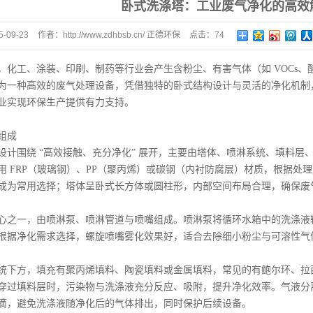
卧式洗涤塔：工业废气净化的高效
卧式喷淋塔
5-09-23
作者：
http://www.zdhbsb.cn/ 正德环保
点击：
74
旋流塔
计量罐
，化工、涂装、印刷、制药等行业会产生含粉尘、有害气体（如 VOCs
冷凝器
为一种高效的废气处理设备，凭借独特的卧式结构设计与灵活的净化机制
业实现环保生产提供有力支持。
组成
设计围绕 “高效接触、充分净化” 展开，主要由塔体、喷淋系统、填料
用 FRP（玻璃钢）、PP（聚丙烯）或碳钢（内衬防腐层）材质，根据处理
成为常用选择；塔体呈卧式长方体或圆柱形，内部空间布局合理，确保废
心之一，由喷淋泵、喷淋管道与喷嘴组成。喷淋泵将循环水箱中的洗涤液
根据净化需求选择，螺旋喷嘴雾化效果好，适合去除细小粉尘与可溶性气
统下方，填充有聚丙烯填料、陶瓷填料或金属填料，常见的有鲍尔环、拉
穿过填料层时，污染物与洗涤液充分反应、吸附，提升净化效率。气液分
滴，避免洗涤液随净化后的气体排出，同时保护后续设备。