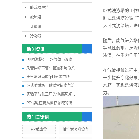
卧式喷淋塔
卧式洗涤塔的工作
旋流塔
卧式洗涤塔遵循 
入卧式洗涤塔，进
计量罐
冷凝器
随后，废气进入塔
等碱性药剂，洗涤
新闻资讯
液滴，在重力作用
PP喷淋塔：一场气体与液滴...
风管伸缩节管：管道系统的柔...
在气液接触过程中
废气喷淋塔的“pH值警戒线...
一步提升净化效果
水箱，实现洗涤液
卧式喷淋塔：低矮空间废气治...
力。
实验室与化工厂的“防腐风闸...
PP储罐在防腐储存领域的技...
热门关键词
PP反应釜
活性炭吸附设备