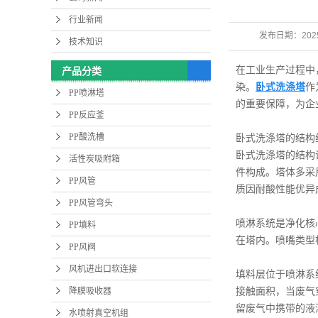
行业新闻
发布日期：
202
技术知识
在工业生产过程中
产品分类
染。
卧式洗涤塔
作
PP喷淋塔
的重要保障，为企
PP反应釜
PP酸洗槽
卧式洗涤塔的结构
卧式洗涤塔的结构
活性炭吸附箱
件构成。塔体多采
PP风管
质因耐酸性能优异
PP风管弯头
喷淋系统是净化核
PP填料
在塔内。喷嘴类型
PP风阀
风机进出口软连接
填料层位于喷淋系
降膜吸收器
接触面积，当废气
留废气中携带的液
水喷射真空机组