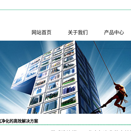
网站首页
关于我们
产品中心
公司简介
PP喷淋塔
联系我们
PP反应釜
PP酸洗槽
活性炭吸附箱
PP风管
PP风管弯头
PP填料
PP风阀
风机进出口软
降膜吸收器
接
气净化的高效解决方案
水喷射真空机