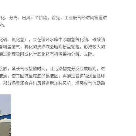
、净化、分离、出风四个阶段。首先，工业废气经进风管道进
分。
化硫、氯化氢），会在循环水箱中添加氢氧化钠、碳酸钠
含粉尘废气，雾化的洗涤液会吸附粉尘颗粒，形成较大的
，通过物理吸附或化学氧化将有机污染物分解、去除。
接触，延长气液接触时间，让污染物充分反应或吸附，进
液滴，使其回流至塔底的集液区，再通过管道输送至循环
，部分场景还会在出风管道后加装风机，增强废气流动动