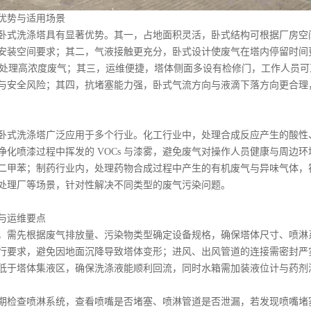
优势与适用场景
卧式洗涤塔具有显著优势。其一，占地面积灵活，卧式结构可根据厂房空
安装空间要求；其二，气液接触更充分，卧式设计使废气在塔内停留时间
有效处理高浓度废气；其三，运维便捷，塔体侧面多设有检修门，工作人员
与安全风险；其四，抗堵塞能力强，卧式气流方向与液滴下落方向更合理
卧式洗涤塔广泛应用于多个行业。化工行业中，处理合成反应产生的酸性
净化喷漆过程中挥发的 VOCs 与漆雾，避免废气对操作人员健康与周边
二甲苯；制药行业内，处理药物合成过程中产生的有机废气与异味气体，
处理厂等场景，针对性解决不同类型的废气污染问题。
与运维要点
，需先根据废气排放量、污染物类型确定设备规格，确保塔体尺寸、喷淋
行要求，避免因地面沉降导致塔体变形；进风、出风管道的连接需密封严
低于塔体集液区，确保洗涤液能顺利回流，同时水箱需加装液位计与药剂
期检查喷淋系统，查看喷嘴是否堵塞、喷淋管道是否泄漏，若发现喷嘴堵