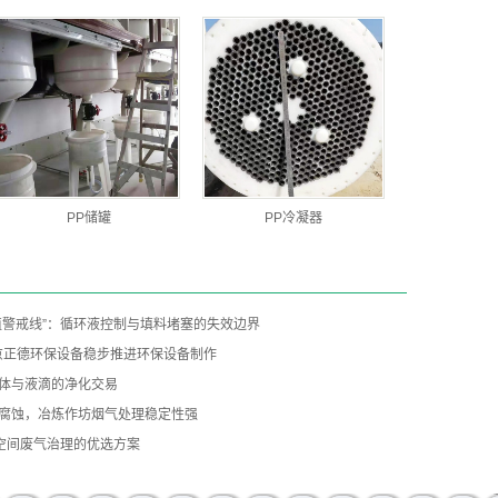
PP储罐
PP冷凝器
值警戒线”：循环液控制与填料堵塞的失效边界
南京正德环保设备稳步推进环保设备制作
气体与液滴的净化交易
碱腐蚀，冶炼作坊烟气处理稳定性强
空间废气治理的优选方案