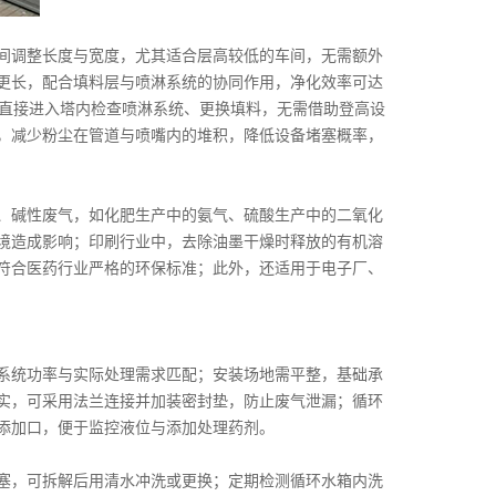
间调整长度与宽度，尤其适合层高较低的车间，无需额外
更长，配合填料层与喷淋系统的协同作用，净化效率可达
可直接进入塔内检查喷淋系统、更换填料，无需借助登高设
，减少粉尘在管道与喷嘴内的堆积，降低设备堵塞概率，
、碱性废气，如化肥生产中的氨气、硫酸生产中的二氧化
环境造成影响；印刷行业中，去除油墨干燥时释放的有机溶
符合医药行业严格的环保标准；此外，还适用于电子厂、
系统功率与实际处理需求匹配；安装场地需平整，基础承
实，可采用法兰连接并加装密封垫，防止废气泄漏；循环
添加口，便于监控液位与添加处理药剂。
塞，可拆解后用清水冲洗或更换；定期检测循环水箱内洗