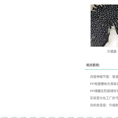
冷凝器
相关新闻：
风管伸缩节管：管
PP电镀槽体光滑易
PP储罐在防腐储存
实验室与化工厂的“
风机软连接：升级