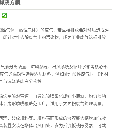
解决方案
、酸性气体、碱性气体）的废气，若直接排放会对环境造成污
，能针对性去除废气中的污染物，成为工业废气达标排放
层、气液分离装置、进风系统、出风系统及循环水箱等核心部
废气的腐蚀性选择适配材料，例如处理酸性废气时，PP 材
气与洗涤液能充分接触。
输送至喷淋管道，再通过喷嘴雾化成细小液滴，均匀喷洒
体；扇形喷嘴覆盖范围广，适用于大面积废气处理场景。
西环、波纹填料等。填料表面形成的液膜能大幅增加气液
离装置安装在塔体出风口处，多为折流板或除雾器，可截