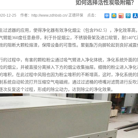
如何选择活性炭吸附箱？
卧式喷淋塔
020-12-25
作者：
http://www.zdhbsb.cn/ 正德环保
点击：
旋流塔
430
计量罐
主过滤器的应用，使得净化器有效净化烟尘（包含PM2.5），净化效率
冷凝器
吸气臂能360度任意悬停，利于扑捉烟尘，不锈钢骨架及进口软管，耐14
效的阻断大颗粒熔渣，保障设备的可靠性。聚氨酯万向脚轮起到良好减震
行的过程中，有害的颗粒粉尘通过吸气臂进入净化体统，净化系统外面的
粒的烟尘，并被直接分离掉入下方的烟尘收集抽屉。细微的粉尘进入净化
的堆积，在此过程中风阻也因为粉尘堆积的不断增高，这时，净化系统的
制系统自动轮流打开压缩空气电磁阀，通过过滤桶的喷嘴对滤筒进行反吹
逐次反复这个过程，形成的除尘动力，达到除尘的净化效果。