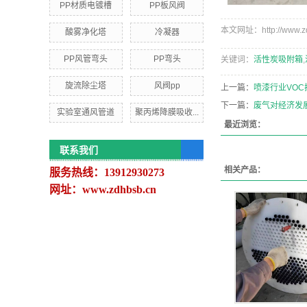
PP材质电镀槽
PP板风阀
本文网址：http://www.zdh
酸雾净化塔
冷凝器
PP风管弯头
PP弯头
关键词：
活性炭吸附箱
,
旋流除尘塔
风阀pp
上一篇：
喷漆行业VO
下一篇：
废气对经济发
实验室通风管道
聚丙烯降膜吸收...
最近浏览：
联系我们
相关产品：
服务热线：13912930273
网址：www.zdhbsb.cn