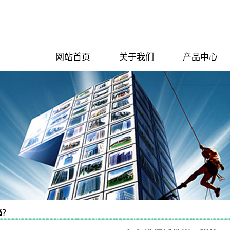
网站首页
关于我们
产品中心
公司简介
PP喷淋塔
联系我们
PP反应釜
PP酸洗槽
活性炭吸附箱
PP风管
PP风管弯头
PP填料
PP风阀
风机进出口软
降膜吸收器
接
箱？
水喷射真空机