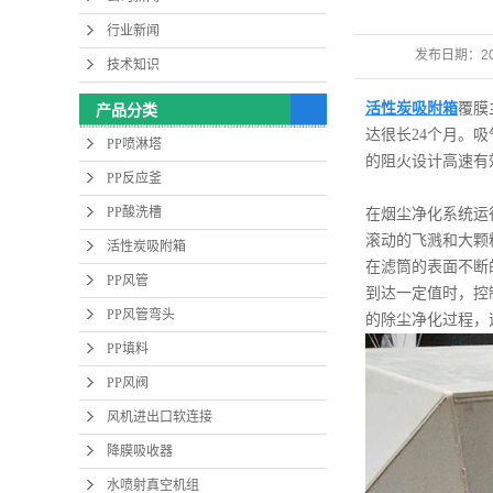
行业新闻
发布日期：
2
技术知识
活性炭吸附箱
覆膜
产品分类
达很长24个月。
PP喷淋塔
的阻火设计高速有
PP反应釜
PP酸洗槽
在烟尘净化系统运
滚动的飞溅和大颗
活性炭吸附箱
在滤筒的表面不断
PP风管
到达一定值时，控
PP风管弯头
的除尘净化过程，
PP填料
PP风阀
风机进出口软连接
降膜吸收器
水喷射真空机组