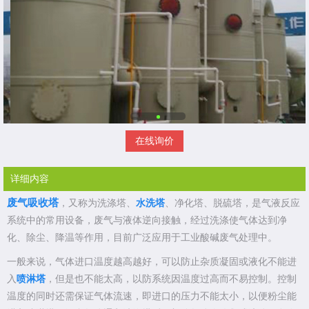
在线询价
详细内容
废气吸收塔
，又称为洗涤塔、
水洗塔
、净化塔、脱硫塔，是气液反应
系统中的常用设备，废气与液体逆向接触，经过洗涤使气体达到净
化、除尘、降温等作用，目前广泛应用于工业酸碱废气处理中。
一般来说，气体进口温度越高越好，可以防止杂质凝固或液化不能进
入
喷淋塔
，但是也不能太高，以防系统因温度过高而不易控制。控制
温度的同时还需保证气体流速，即进口的压力不能太小，以便粉尘能